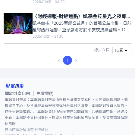
銀行、凱基人壽、凱基證券、凱基投信及中華開發資
2026/01/05・04:20
本，預計於2026年招募超過4500名新進人才，較前
一年增加約500人，徵才重點鎖定數位科技與財富管
〈財經週報-財經焦點〉凱基金控星光之夜即將登場 打造城市共享的平安夜
理等領域。
凱基金控「2025聖誕公益月」的首場公益市集，日前
獲得熱烈迴響，重頭戲則將於平安夜接續登場。12月
24日傍晚6時起，凱基金控將在敦化北路總部廣場舉
2025/12/21・21:30
辦「凱基聖誕・星光之夜」晚會，以藝術、美食與親
子同樂為主軸，邀請凱基金控、凱基銀行、凱基證
總共 3 個
10/頁
券、凱基投信與中華開發資本等全體員工、客戶，以
1
及周邊社區民眾一同
關於財富自由
免責聲明
|
網站資料來源：本網站資料來源係根據台灣證券交易所、公開資訊觀測站、櫃
檯買賣中心，及台灣經濟新報等機構分析資料之匯整，本網站對投資人買賣不
作任何建議或暗示。本網站資料係完全來自公開資訊，若遇傳輸中斷、延遲及
更新，本網站不負任何責任。投資人對交易盈虧須自負全責，投資前請謹慎評
估風險。
自由時報版權所有不得轉載