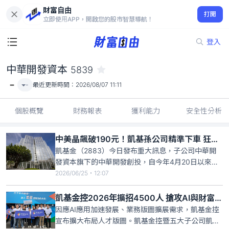
財富自由
中華開發資本 5839
打開
-
立即使用APP，開啟您的股市智慧導航！
登入
中華開發資本
5839
-
-
最近更新時間：
2026/08/07 11:11
個股概覽
財務報表
獲利能力
安全性分析
中美晶飆破190元！凱基孫公司精準下車 狂砍1953張大賺近2億
凱基金（2883）今日發布重大訊息，子公司中華開
發資本旗下的中華開發創投，自今年4月20日以來，
持續處分持有的中美晶（5483）股票累計達1953
2026/06/25・12:07
張，每股平均交易價格156.184元，累計交易總金額
達3.05億元，處分利益高達1.92億元，換算當初中華
凱基金控2026年擴招4500人 搶攻AI與財富管理
開發創投持有中美晶的成本，平均每股僅58元。
因應AI應用加速發展、業務版圖擴展需求，凱基金控
宣布擴大布局人才版圖。凱基金控暨五大子公司凱基