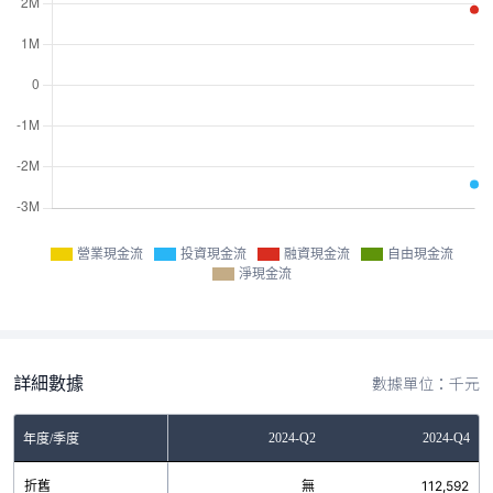
營業現金流
投資現金流
融資現金流
自由現金流
淨現金流
詳細數據
數據單位：千元
Q2
2023-Q4
2024-Q2
2024-Q4
年度/季度
無
折舊
無
無
112,592