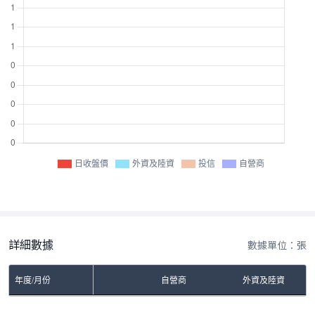
日收盤價
外資及陸資
投信
自營商
詳細數據
數據單位：張
年度/月份
自營商
外資及陸資
No Rows To Show