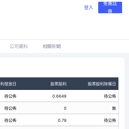
免費註
登入
冊
公司資料
相關新聞
股利發放日
股票股利
股票股利除權日
待公佈
0.6649
待公佈
待公佈
0
無
待公佈
0.79
待公佈