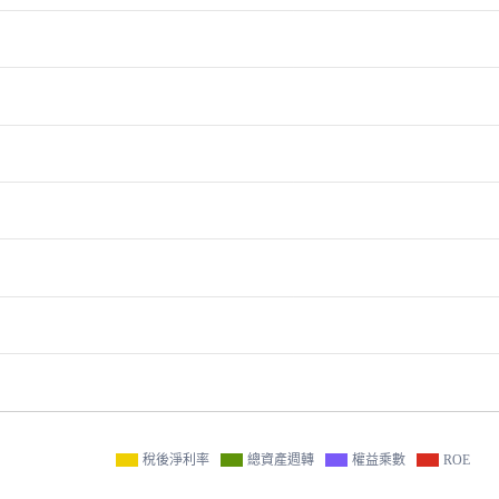
稅後淨利率
總資產週轉
權益乘數
ROE