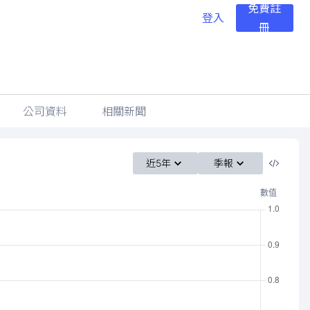
免費註
登入
冊
公司資料
相關新聞
近5年
季報