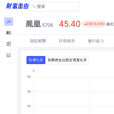
45.40
鳳凰
最近
0.60 (1.33%)
5706
個股概覽
財務報表
獲利能力
負債比率
長期資金佔固定資產比率