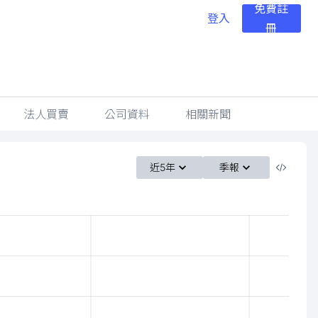
免費註
登入
冊
法人買賣
公司資料
相關新聞
近5年
季報