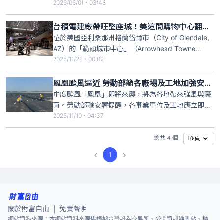
輪及極光旅遊等高端產品，其中2026年南極包船已完
2026/06/01・03:48
銷，2027年北極持續熱銷中，看好未來營運。鳳凰指
出，在郵輪旅遊部分，持續推動基隆與高雄母港東北
台積電建廠帶旺整座城！美這間購物中心翻身「吸金怪物」 業者全說了
亞包船航程，主力銷售MSC榮耀號、歌詩達郵輪及麗
位於美國亞利桑那州格蘭岱爾市（City of Glendale,
星郵輪，市場
AZ）的「箭頭城市中心」（Arrowhead Towne
Center） ，是鳳凰城西北區唯一的大型室內購物中
2025/11/28・00:02
心，箭頭城市中心的擁有者、房地產投資信託公司
「馬塞里奇」（Macerich）坦言，箭頭城市中心所在
鳳凰颱風逼近 勞動部籲各廠場及工地加強安全防護
的地區「西北谷」（Nort
中度颱風「鳳凰」即將來襲，將為各地帶來強風與豪
雨。勞動部職安署提醒，各事業單位及工地應立即啟
動防颱整備措施，加強戶外工作、搶修及外勤作業的
2025/11/10・04:37
安全防護。特別是目前仍在復建作業中的南部及花
蓮，先前的風災、水災及堰塞湖受災地區，更應加強
總共 4 個
10/頁
落實安全防護。
1
關於財富自由
免責聲明
|
網站資料來源：本網站資料來源係根據台灣證券交易所、公開資訊觀測站、櫃