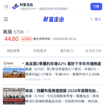
財富自由
鳳凰 5706
打開
44.80
1.82%
立即使用APP，開啟您的股市智慧導航！
登入
鳳凰
5706
44.80
1.82%
最近更新時間：
2026/08/06 05:30
個股概覽
財務報表
獲利能力
安全性分析
鳳凰第2季獲利年增42％ 看好下半年市場熱度
鳳凰（5706）第2季合併營收8.17億元，年減9％，
營業利益0.27億元，年減56％，營業外收入0.96億
元，年增284%，稅後淨利0.98億元，年增42％，每
2026/08/06・06:58
股盈餘1.17元。上半年合併營收15.31億元，為歷史次
高，稅後淨利1.51億元，年增35%，每股盈餘1.79
鳳凰：持續布局高端旅遊 2026年南極包船完銷
元。
鳳凰（5706）今日召開股東常會，鳳凰指出，將持
續深化高端旅遊產品布局，包括歐洲河輪、南北極遊