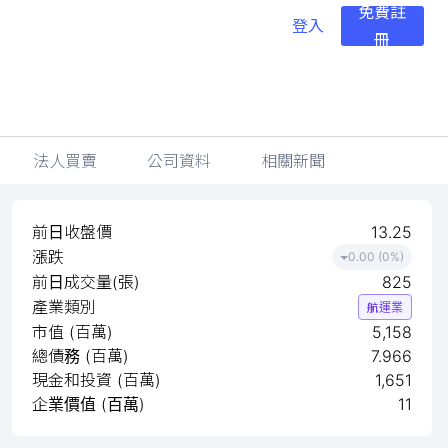
免費註
登入
冊
法人買賣
公司資料
相關新聞
前日收盤價
13.25
漲跌
0.00 (0%)
前日成交量(張)
825
產業類別
航運業
市值 (百萬)
5,158
總債務 (百萬)
7.966
現金和投資 (百萬)
1,651
企業價值 (百萬)
11