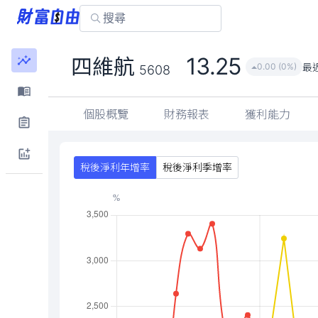
13.25
四維航
最
0.00 (0%)
5608
個股概覽
財務報表
獲利能力
稅後淨利年增率
稅後淨利季增率