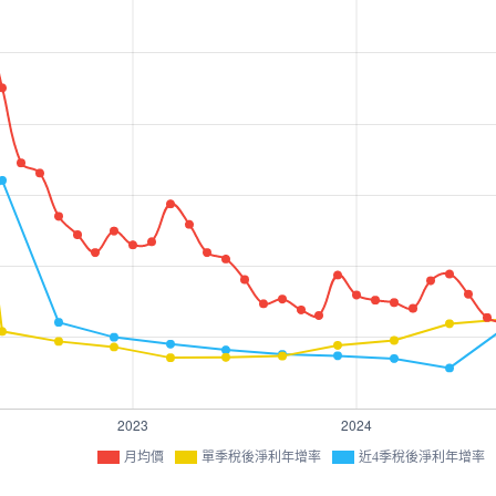
月均價
單季稅後淨利年增率
近4季稅後淨利年增率