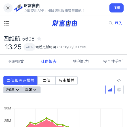
財富自由
四維航 5608
打開
13.25
0%
立即使用APP，開啟您的股市智慧導航！
登入
四維航
5608
13.25
0%
最近更新時間：
2026/08/07 05:30
個股概覽
財務報表
獲利能力
安全性分析
負債和股東權益
負債
股東權益
近5年
季報