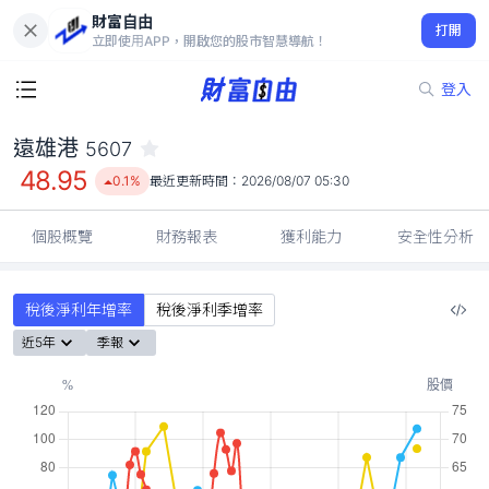
財富自由
遠雄港 5607
打開
48.95
0.1%
立即使用APP，開啟您的股市智慧導航！
登入
遠雄港
5607
48.95
0.1%
最近更新時間：
2026/08/07 05:30
個股概覽
財務報表
獲利能力
安全性分析
稅後淨利年增率
稅後淨利季增率
近5年
季報