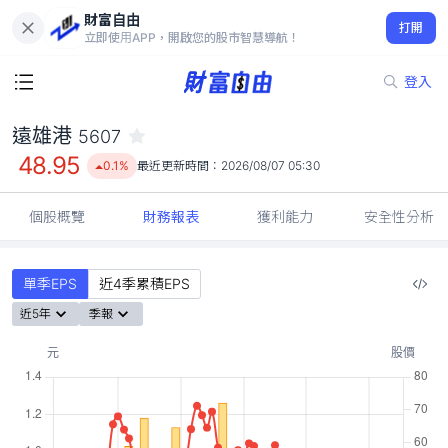
財富自由
遠雄港 5607
打開
48.95
0.1%
立即使用APP，開啟您的股市智慧導航！
登入
遠雄港
5607
48.95
0.1%
最近更新時間：
2026/08/07 05:30
個股概覽
財務報表
獲利能力
安全性分析
單季EPS
近4季累積EPS
近5年
季報