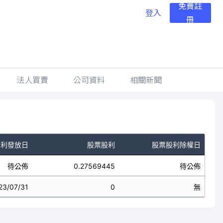
免費註
登入
冊
法人買賣
公司資料
相關新聞
股利發放日
股票股利
股票股利除權日
待公佈
0.27569445
待公佈
23/07/31
0
無