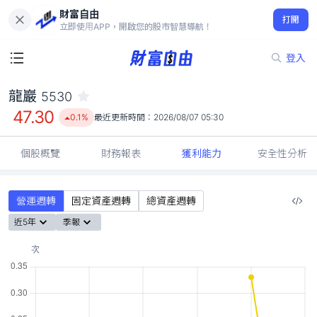
財富自由
龍巖 5530
打開
47.30
0.1%
立即使用APP，開啟您的股市智慧導航！
登入
龍巖
5530
47.30
0.1%
最近更新時間：
2026/08/07 05:30
個股概覽
財務報表
獲利能力
安全性分析
營運週轉
固定資產週轉
總資產週轉
近5年
季報