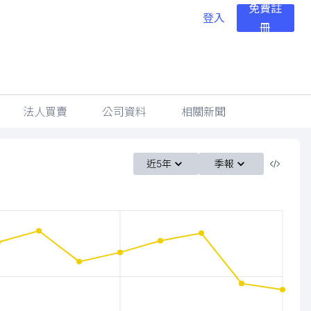
免費註
登入
冊
法人買賣
公司資料
相關新聞
近5年
季報