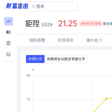
21.25
鉅陞
最近
0.05 (0.23%)
5529
個股概覽
財務報表
獲利能力
負債比率
長期資金佔固定資產比率