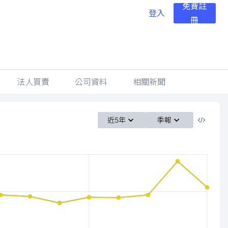
免費註
登入
冊
法人買賣
公司資料
相關新聞
近5年
季報