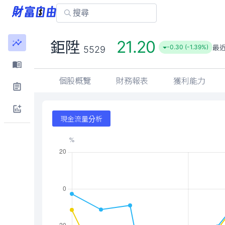
21.20
鉅陞
最
-0.30 (-1.39%)
5529
個股概覽
財務報表
獲利能力
現金流量分析