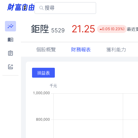
21.25
鉅陞
最近
0.05 (0.23%)
5529
個股概覽
財務報表
獲利能力
損益表