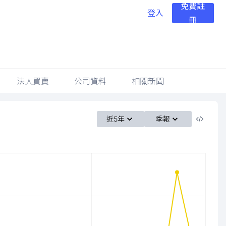
免費註
登入
冊
法人買賣
公司資料
相關新聞
近5年
季報