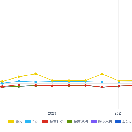
營收
毛利
營業利益
稅前淨利
稅後淨利
母公