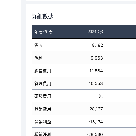
詳細數據
-Q1
2024-Q2
2024-Q3
年度/季度
營收
21,725
18,182
毛利
13,143
9,963
銷售費用
12,601
11,584
管理費用
17,154
16,553
研發費用
無
無
營業費用
29,755
28,137
營業利益
-16,612
-18,174
稅前淨利
-15,633
-28,530