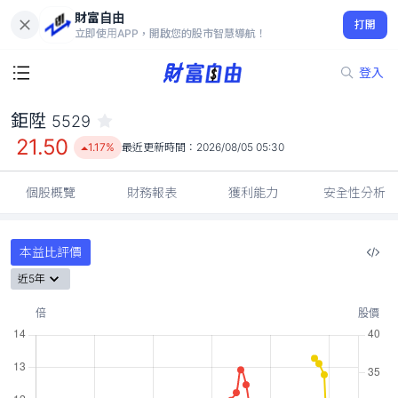
財富自由
鉅陞 5529
打開
21.50
1.17%
立即使用APP，開啟您的股市智慧導航！
登入
鉅陞
5529
21.50
1.17%
最近更新時間：
2026/08/05 05:30
個股概覽
財務報表
獲利能力
安全性分析
本益比評價
近5年