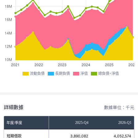
流動負債
長期負債
淨值
總負債+淨值
詳細數據
數據單位：千元
Q2
2025-Q3
2025-Q4
2026-Q1
年度/季度
6
短期借款
3,564,806
3,890,082
4,052,574