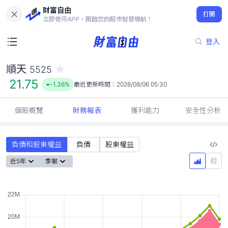
財富自由
順天 5525
打開
21.75
-1.36%
立即使用APP，開啟您的股市智慧導航！
登入
順天
5525
21.75
-1.36%
最近更新時間：
2026/08/06 05:30
個股概覽
財務報表
獲利能力
安全性分析
負債和股東權益
負債
股東權益
近5年
季報