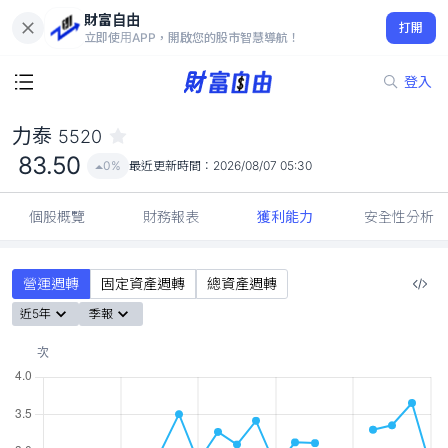
財富自由
力泰 5520
打開
83.50
0%
立即使用APP，開啟您的股市智慧導航！
登入
力泰
5520
83.50
0%
最近更新時間：
2026/08/07 05:30
個股概覽
財務報表
獲利能力
安全性分析
營運週轉
固定資產週轉
總資產週轉
近5年
季報