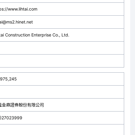
ps://www.lihtai.com
tai@ms2.hinet.net
tai Construction Enterprise Co., Ltd.
,975,245
益金鼎證券股份有限公司
2)27023999