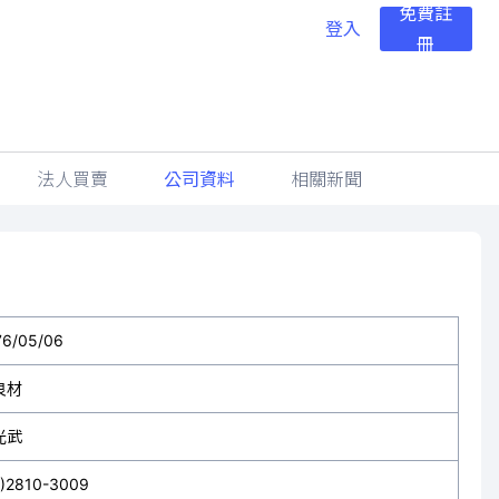
免費註
登入
冊
法人買賣
公司資料
相關新聞
76/05/06
良材
光武
2)2810-3009