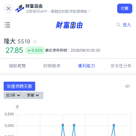
財富自由
隆大 5519
打開
27.85
-0.53%
立即使用APP，開啟您的股市智慧導航！
登入
隆大
5519
27.85
-0.53%
最近更新時間：
2026/08/10 05:30
個股概覽
財務報表
獲利能力
安全性分析
營運週轉天數
近5年
季報