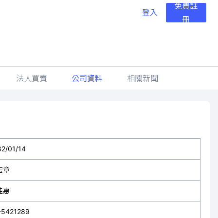
免費註
登入
冊
法人買賣
公司資料
相關新聞
82/01/14
宏章
佳惠
-5421289