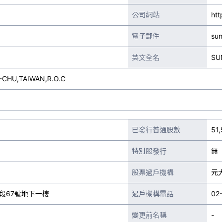
公司網站
htt
電子郵件
su
英文全名
SU
CHU,TAIWAN,R.O.C
已發行普通股數
51
特別股發行
無
股票過戶機構
元
段67號地下一樓
過戶機構電話
02
變更前名稱
-