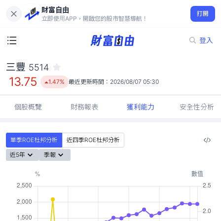
財富自由
三豐 5514
打開
13.75
1.47%
立即使用APP，開啟您的股市智慧導航！
登入
三豐
5514
13.75
1.47%
最近更新時間：
2026/08/07 05:30
個股概覽
財務報表
獲利能力
安全性分析
單季ROE杜邦分析
近四季ROE杜邦分析
近5年
季報