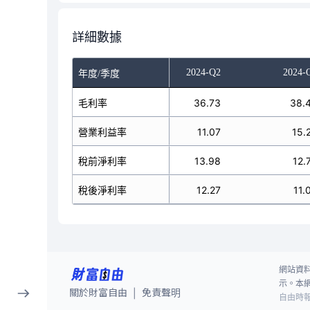
詳細數據
023-Q4
2024-Q1
2024-Q2
2024-
年度/季度
37.79
毛利率
34.07
36.73
38.
-13.69
營業利益率
1.71
11.07
15.
-21.17
稅前淨利率
11.67
13.98
12.
-15.86
稅後淨利率
9.75
12.27
11.
網站資
示。本
關於財富自由
免責聲明
|
自由時