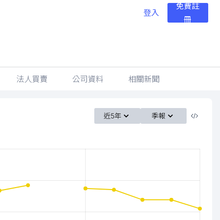
免費註
登入
冊
法人買賣
公司資料
相關新聞
近5年
季報