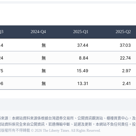
Q3
2024-Q4
2025-Q1
2025-Q2
44
無
37.44
37.03
24
無
8.84
22.74
75
無
15.49
2.97
06
無
13.31
2.41
料來源：本網站資料來源係根據台灣證券交易所、公開資訊觀測站、櫃檯買賣中心，及
網站資料係完全來自公開資訊，若遇傳輸中斷、延遲及更新，本網站不負任何責任。投
報版權所有不得轉載
©
2026
The Liberty Times. All Rights Reserved.