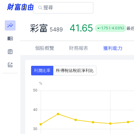
41.65
彩富
最
-1.75 (-4.03%)
5489
個股概覽
財務報表
獲利能力
利潤比率
所得稅佔稅前淨利比