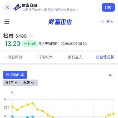
財富自由
松普 5488
打開
13.20
-1.49%
立即使用APP，開啟您的股市智慧導航！
登入
松普
5488
13.20
-1.49%
最近更新時間：
2026/08/06 05:30
個股概覽
財務報表
獲利能力
安全性分析
流速動比率
近5年
季報