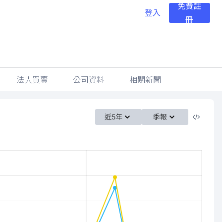
免費註
登入
冊
法人買賣
公司資料
相關新聞
近5年
季報