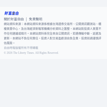
關於財富自由
免責聲明
|
網站資料來源：本網站資料來源係根據台灣證券交易所、公開資訊觀測站、櫃
檯買賣中心，及台灣經濟新報等機構分析資料之匯整，本網站對投資人買賣不
作任何建議或暗示。本網站資料係完全來自公開資訊，若遇傳輸中斷、延遲及
更新，本網站不負任何責任。投資人對交易盈虧須自負全責，投資前請謹慎評
估風險。
自由時報版權所有不得轉載
©
2026
The Liberty Times. All Rights Reserved.