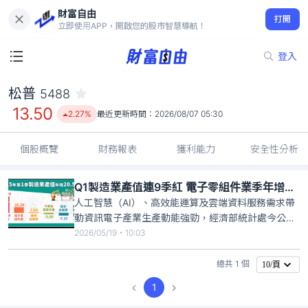
財富自由
松普 5488
打開
13.50
2.27%
立即使用APP，開啟您的股市智慧導航！
登入
松普
5488
13.50
2.27%
最近更新時間：
2026/08/07 05:30
個股概覽
財務報表
獲利能力
安全性分析
Q1製造業產值連9季紅 電子零組件業季年增25％
人工智慧（AI）、高效能運算及雲端資料服務需求帶
動資訊電子產業生產動能強勁，經濟部統計處今公
布，今年第1季製造業產值5兆9510億元，季年增
2026/05/19・10:03
20.58%，也是連續9季正成長。其中，電子零組件業
產值2兆1779億元，季年增25.29%。統計處說明，AI
總共 1 個
10/頁
需求暢旺，推升資訊電子產業生產動能，但部分傳統
1
產業