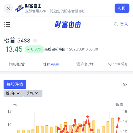
財富自由
松普 5488
打開
13.45
-0.37%
立即使用APP，開啟您的股市智慧導航！
登入
松普
5488
13.45
-0.37%
最近更新時間：
2026/08/10 05:30
個股概覽
財務報表
獲利能力
安全性分析
每股淨值
近5年
季報