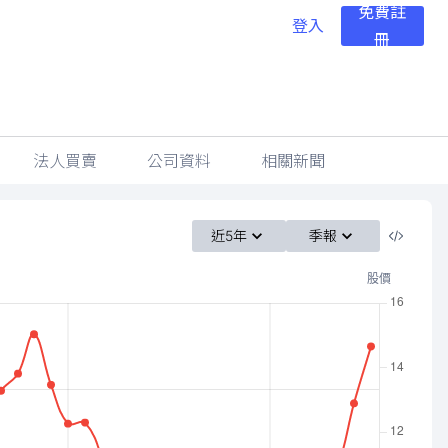
免費註
登入
冊
法人買賣
公司資料
相關新聞
近5年
季報