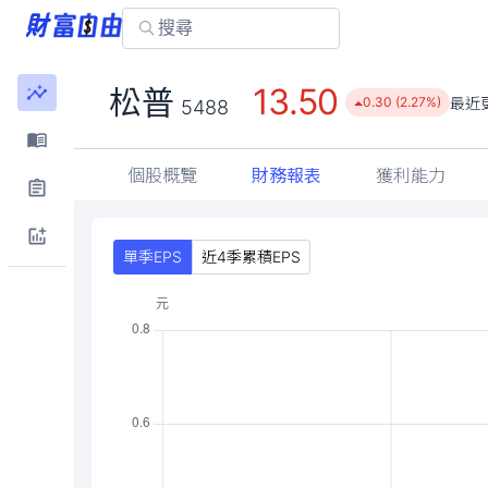
13.50
松普
最近
0.30 (2.27%)
5488
個股概覽
財務報表
獲利能力
單季EPS
近4季累積EPS