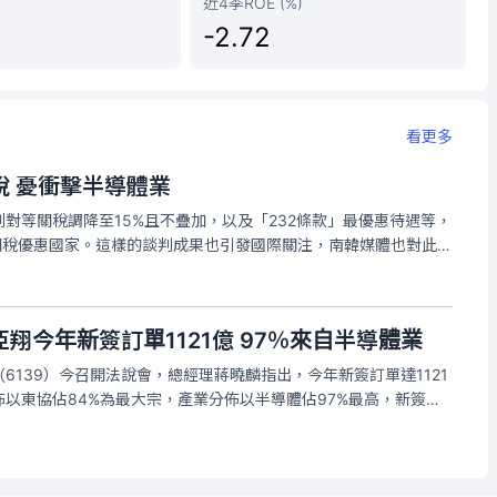
近4季ROE (%)
-2.72
看更多
稅 憂衝擊半導體業
對等關稅調降至15%且不疊加，以及「232條款」最優惠待遇等，
關稅優惠國家。這樣的談判成果也引發國際關注，南韓媒體也對此進
業有競爭關係，擔心韓國半導體展業會受到影響，多家韓媒也關
待遇」原則，還
翔今年新簽訂單1121億 97％來自半導體業
6139）今召開法說會，總經理蔣曉麟指出，今年新簽訂單達1121
以東協佔84%為最大宗，產業分佈以半導體佔97%最高，新簽訂
（如捷運、機場）接案較少。在建工程合約金額累計達1753億
區域分佈