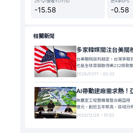
26-Q1營收YOY(%)
近4季EPS
-15.58
-0.58
相關新聞
多家韓媒關注台美關
台美關稅談判敲定，台灣爭取到
也是全球首個取得美232條款
行報導，由於與台灣半導體產
2026/01/17・00:32
注，去年美韓協議的「最惠國
AI帶動建廠需求熱！亞
無塵室工程暨機電整合廠亞翔（
億元，創近五年新高，區域分佈
單幾乎皆來自半導體，公共工程
2025/12/26・10:53
元，也創近五年新高，其中，