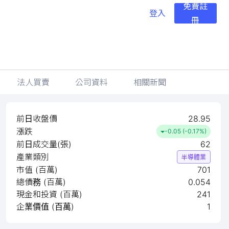
免費註
登入
冊
法人買賣
公司資料
相關新聞
前日收盤價
28.95
漲跌
-0.05 (-0.17%)
前日成交量(張)
62
產業類別
半導體業
市值 (百萬)
701
總債務 (百萬)
0.054
現金和投資 (百萬)
241
企業價值 (百萬)
1