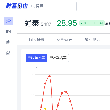
28.95
通泰
最
-0.30 (-1.03%)
5487
個股概覽
財務報表
獲利能力
營收年增率
營收季增率