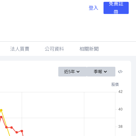
免費註
登入
冊
法人買賣
公司資料
相關新聞
近5年
季報