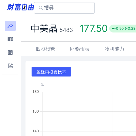
177.50
中美晶
-0.50 (-0.2
5483
個股概覽
財務報表
獲利能力
盈餘再投資比率