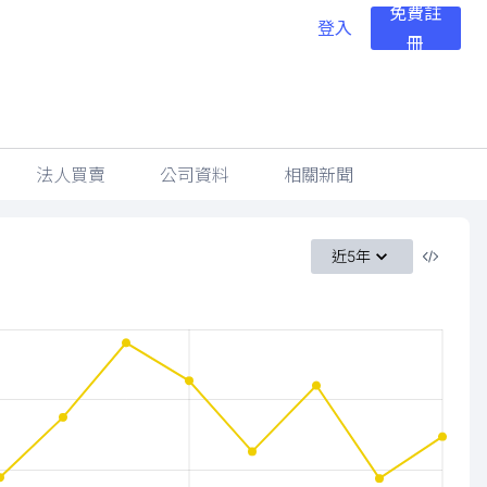
免費註
登入
冊
法人買賣
公司資料
相關新聞
近5年