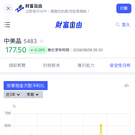
財富自由
中美晶 5483
打開
177.50
-0.28%
立即使用APP，開啟您的股市智慧導航！
登入
中美晶
5483
177.50
-0.28%
最近更新時間：
2026/08/06 05:30
個股概覽
財務報表
獲利能力
安全性分析
營業現金流對淨利比
近5年
季報