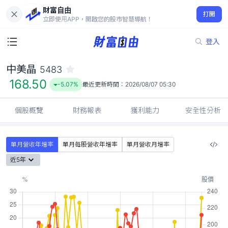
財富自由
中美晶 5483
打開
168.50
-5.07%
立即使用APP，開啟您的股市智慧導航！
登入
中美晶
5483
168.50
-5.07%
最近更新時間：
2026/08/07 05:30
個股概覽
財務報表
獲利能力
安全性分析
單月營收年增率
單月每股營收年增率
單月營收月增率
近5年