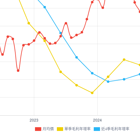
月均價
單季毛利年增率
近4季毛利年增率