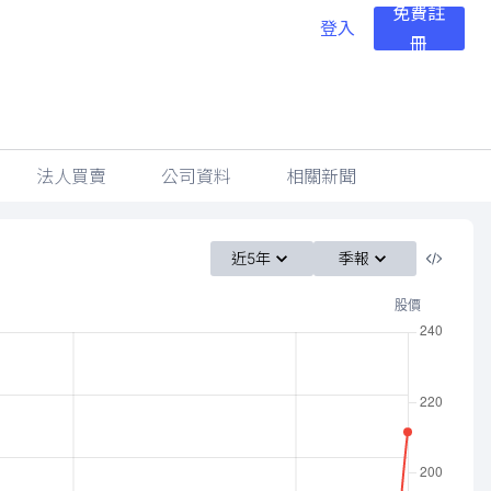
免費註
登入
冊
法人買賣
公司資料
相關新聞
近5年
季報