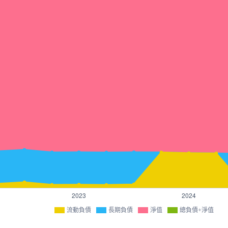
流動負債
長期負債
淨值
總負債+淨值