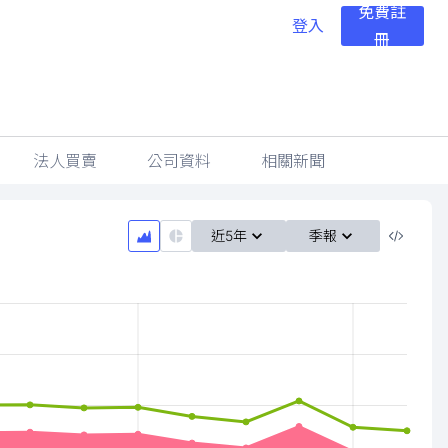
免費註
登入
冊
法人買賣
公司資料
相關新聞
近5年
季報