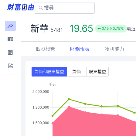
19.65
新華
最近
-0.15 (-0.75%)
5481
個股概覽
財務報表
獲利能力
負債和股東權益
負債
股東權益