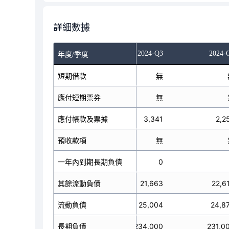
詳細數據
024-Q1
2024-Q2
2024-Q3
2024-
年度/季度
短期借款
無
無
應付短期票券
無
無
應付帳款及票據
1,584
3,341
2,2
預收款項
無
無
一年內到期長期負債
240,000
0
其餘流動負債
22,253
21,663
22,6
流動負債
263,837
25,004
24,8
長期負債
0
234,000
231,0