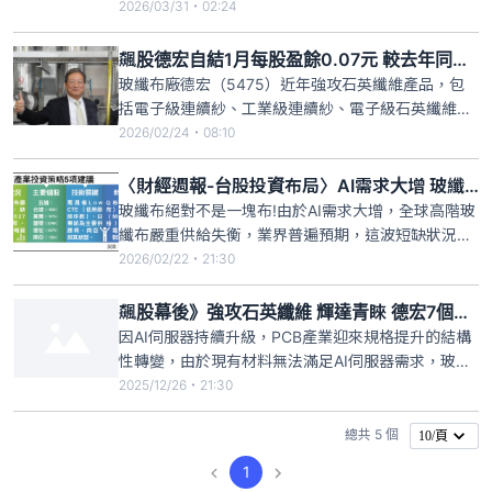
外，還有一些還沒揭曉內容的，也讓不少投資人提前
2026/03/31・02:24
卡位，搶占領取資格。今（31日）為6檔具備過去5年
皆發放紀念品紀錄之個股的最後買進日，包括正達
飆股德宏自結1月每股盈餘0.07元 較去年同期轉虧為盈
（3149）、優你康（4150）、永新-KY（4557）、
玻纖布廠德宏（5475）近年強攻石英纖維產品，包
德宏（54
括電子級連續紗、工業級連續紗、電子級石英纖維
布、工業級石英纖維布等，外傳輝達下一代Rubin系
2026/02/24・08:10
列平台預料將採用銅箔基板M9材料搭配Q布（石英
布），德宏有望受惠，股價開啟飆漲模式，連兩天強
〈財經週報-台股投資布局〉AI需求大增 玻纖布5雄奮起
攻漲停，今年以來短短不到兩個月股價已飆漲
玻纖布絕對不是一塊布!由於AI需求大增，全球高階玻
104.9%，德宏應主管機
纖布嚴重供給失衡，業界普遍預期，這波短缺狀況恐
怕將一路延續至2027年下半年，連玻纖布都變成「戰
2026/02/22・21:30
略資源」；而國內玻纖布五雄包括台玻（1802）、富
喬（1815）、建榮（5340）、德宏（5475）及南亞
飆股幕後》強攻石英纖維 輝達青睞 德宏7個月大漲近7倍
（1303），也持續引爆市場資金追逐。
因AI伺服器持續升級，PCB產業迎來規格提升的結構
性轉變，由於現有材料無法滿足AI伺服器需求，玻纖
布廠積極發展相關AI新應用產品，其中玻纖布廠德宏
2025/12/26・21:30
（5475）近年強攻石英纖維產品，包括電子級連續
紗、工業級連續紗、電子級石英纖維布、工業級石英
總共 5 個
10/頁
纖維布等，外傳輝達下一代Rubin系列平台預料將採
1
用銅箔基板