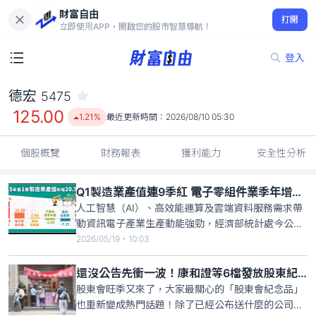
財富自由
德宏 5475
打開
125.00
1.21%
立即使用APP，開啟您的股市智慧導航！
登入
德宏
5475
125.00
1.21%
最近更新時間：
2026/08/10 05:30
個股概覽
財務報表
獲利能力
安全性分析
Q1製造業產值連9季紅 電子零組件業季年增25％
人工智慧（AI）、高效能運算及雲端資料服務需求帶
動資訊電子產業生產動能強勁，經濟部統計處今公
布，今年第1季製造業產值5兆9510億元，季年增
2026/05/19・10:03
20.58%，也是連續9季正成長。其中，電子零組件業
產值2兆1779億元，季年增25.29%。統計處說明，AI
還沒公告先衝一波！康和證等6檔發放股東紀念品機率高 今為最後上車日
需求暢旺，推升資訊電子產業生產動能，但部分傳統
股東會旺季又來了，大家最關心的「股東會紀念品」
產業
也重新變成熱門話題！除了已經公布送什麼的公司之