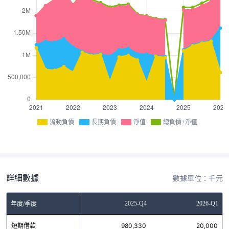
流動負債
長期負債
淨值
總負債+淨值
詳細數據
數據單位：千元
Q2
2025-Q3
2025-Q4
2026-Q1
年度/季度
0
短期借款
980,330
980,330
20,000