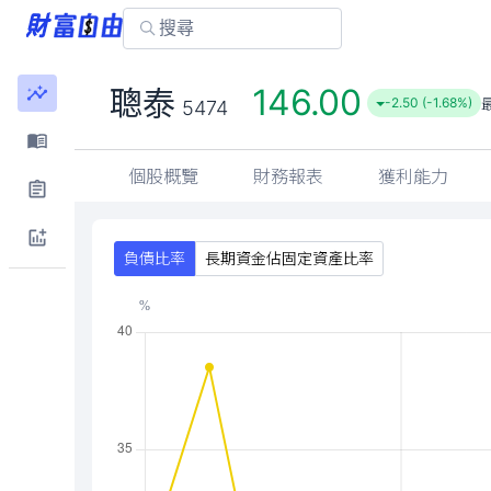
146.00
聰泰
-2.50 (-1.68%)
5474
個股概覽
財務報表
獲利能力
負債比率
長期資金佔固定資產比率