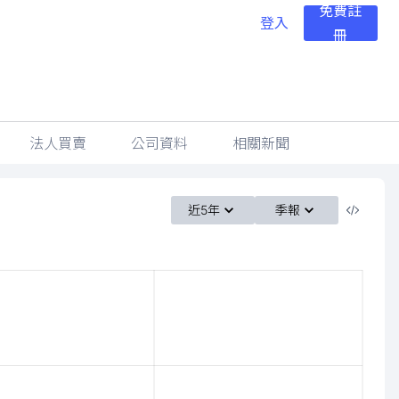
免費註
登入
冊
法人買賣
公司資料
相關新聞
近5年
季報