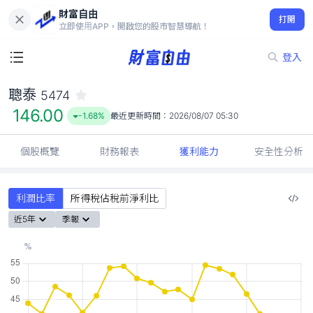
財富自由
聰泰 5474
打開
146.00
-1.68%
立即使用APP，開啟您的股市智慧導航！
登入
聰泰
5474
146.00
-1.68%
最近更新時間：
2026/08/07 05:30
個股概覽
財務報表
獲利能力
安全性分析
利潤比率
所得稅佔稅前淨利比
近5年
季報