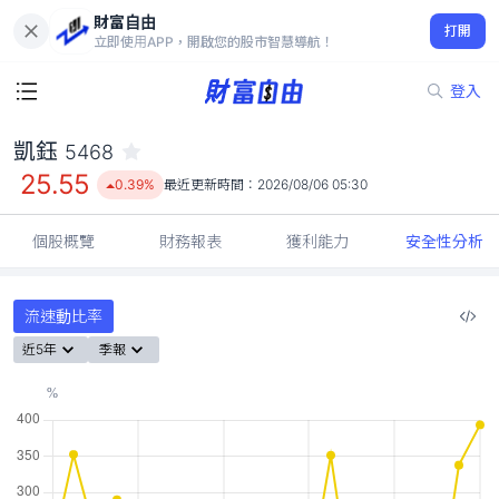
財富自由
凱鈺 5468
打開
25.55
0.39%
立即使用APP，開啟您的股市智慧導航！
登入
凱鈺
5468
25.55
0.39%
最近更新時間：
2026/08/06 05:30
個股概覽
財務報表
獲利能力
安全性分析
流速動比率
近5年
季報