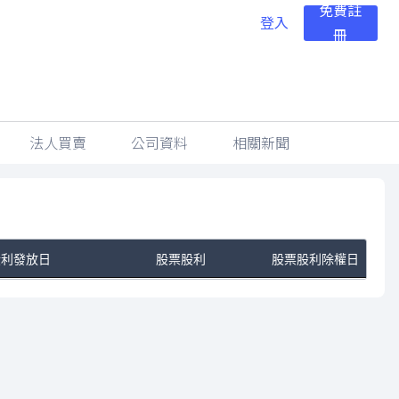
免費註
登入
冊
法人買賣
公司資料
相關新聞
股利發放日
股票股利
股票股利除權日