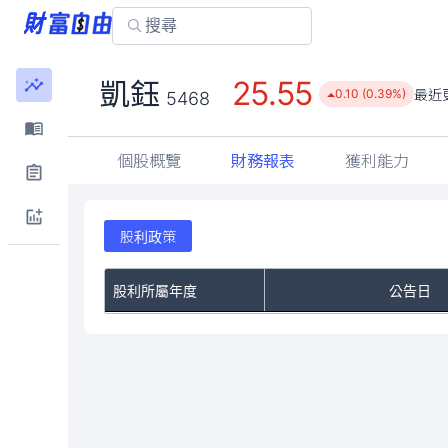
25.55
凱鈺
最近
0.10 (0.39%)
5468
個股概覽
財務報表
獲利能力
股利政策
股利所屬年度
公告日