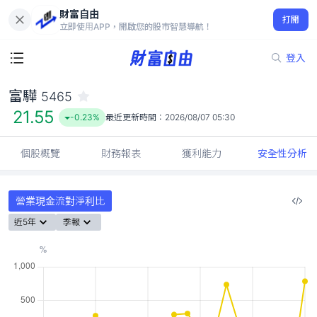
財富自由
富驊 5465
打開
21.55
-0.23%
立即使用APP，開啟您的股市智慧導航！
登入
富驊
5465
21.55
-0.23%
最近更新時間：
2026/08/07 05:30
個股概覽
財務報表
獲利能力
安全性分析
營業現金流對淨利比
近5年
季報