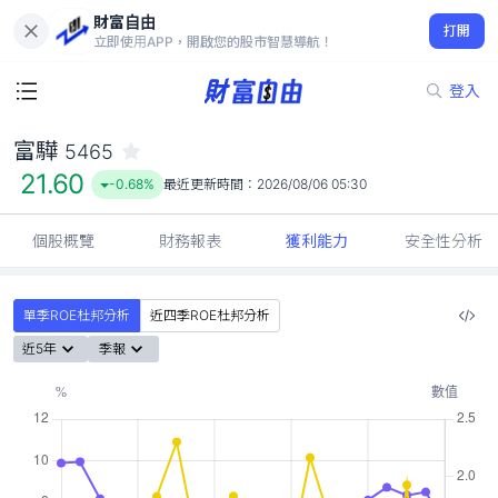
財富自由
富驊 5465
打開
21.60
-0.68%
立即使用APP，開啟您的股市智慧導航！
登入
富驊
5465
21.60
-0.68%
最近更新時間：
2026/08/06 05:30
個股概覽
財務報表
獲利能力
安全性分析
單季ROE杜邦分析
近四季ROE杜邦分析
近5年
季報