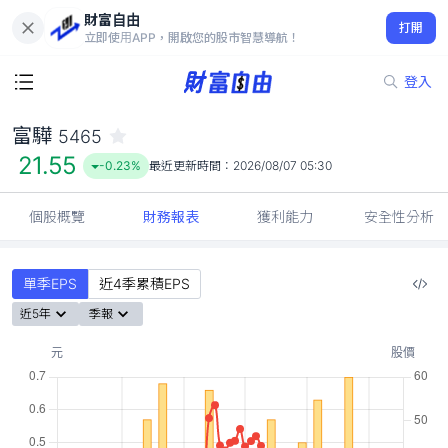
財富自由
富驊 5465
打開
21.55
-0.23%
立即使用APP，開啟您的股市智慧導航！
登入
富驊
5465
21.55
-0.23%
最近更新時間：
2026/08/07 05:30
個股概覽
財務報表
獲利能力
安全性分析
單季EPS
近4季累積EPS
近5年
季報