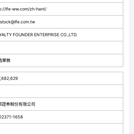
p://lfe-ww.com/zh-hant/
-stock@lfe.com.tw
YALTY FOUNDER ENTERPRISE CO.,LTD.
造業務
7,682,629
邦證券股份有限公司
2)2371-1658