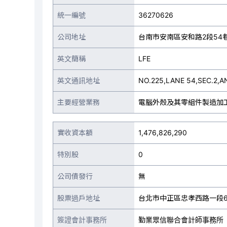
統一編號
36270626
公司地址
台南市安南區安和路2段54巷
英文簡稱
LFE
英文通訊地址
NO.225,LANE 54,SEC.2,A
主要經營業務
電腦外殼及其零組件製造加
實收資本額
1,476,826,290
特別股
0
公司債發行
無
股票過戶地址
台北市中正區忠孝西路一段6
簽證會計事務所
勤業眾信聯合會計師事務所