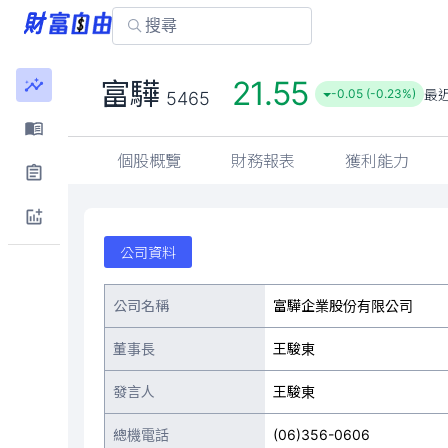
21.55
富驊
最
-0.05 (-0.23%)
5465
個股概覽
財務報表
獲利能力
公司資料
公司名稱
富驊企業股份有限公司
董事長
王駿東
發言人
王駿東
總機電話
(06)356-0606