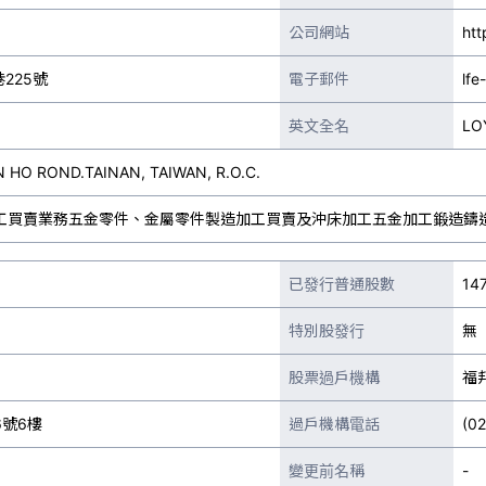
公司網站
htt
225號
電子郵件
lfe
英文全名
LO
N HO ROND.TAINAN, TAIWAN, R.O.C.
工買賣業務五金零件、金屬零件製造加工買賣及沖床加工五金加工鍛造鑄
已發行普通股數
14
特別股發行
無
股票過戶機構
福
號6樓
過戶機構電話
(0
變更前名稱
-