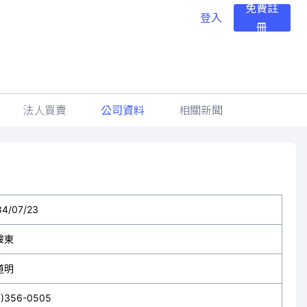
免費註
登入
冊
法人買賣
公司資料
相關新聞
84/07/23
駿東
道明
6)356-0505