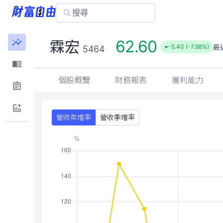
62.60
霖宏
最
-5.40 (-7.98%)
5464
個股概覽
財務報表
獲利能力
營收年增率
營收季增率