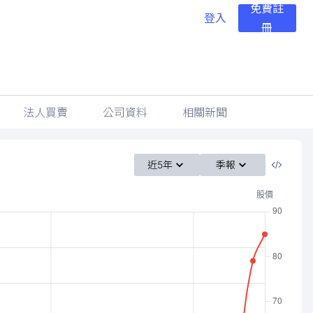
免費註
登入
冊
法人買賣
公司資料
相關新聞
近5年
季報