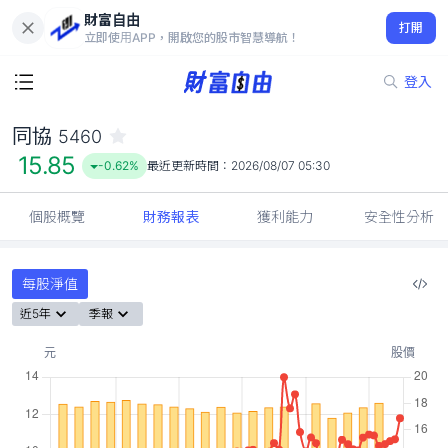
財富自由
同協 5460
打開
15.85
-0.62%
立即使用APP，開啟您的股市智慧導航！
登入
同協
5460
15.85
-0.62%
最近更新時間：
2026/08/07 05:30
個股概覽
財務報表
獲利能力
安全性分析
每股淨值
近5年
季報