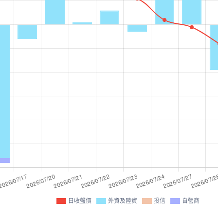
日收盤價
外資及陸資
投信
自營商