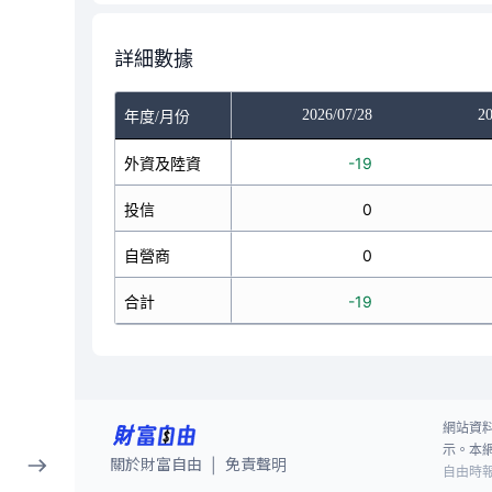
詳細數據
/24
2026/07/27
2026/07/28
20
年度/月份
20
外資及陸資
28
-19
0
投信
0
0
0
自營商
0
0
20
合計
28
-19
網站資
示。本
關於財富自由
免責聲明
|
自由時